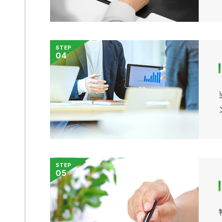
STEP
04
STEP
05