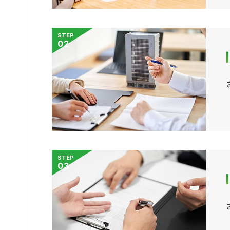
STEP
02
STEP
03